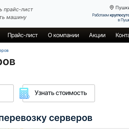
Пушк
ь прайс-лист
Работаем
круглосут
ть машину
в Пуш
Прайс
-лист
О компании
Акции
Конт
еров
ров
Узнать стоимость
 перевозку серверов