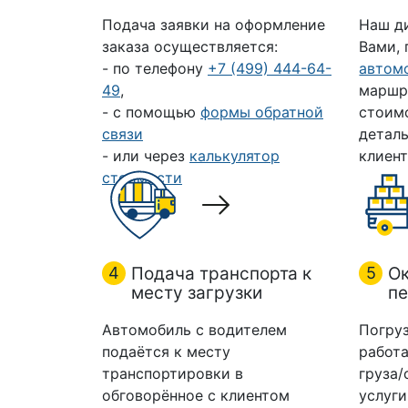
Подача заявки на оформление
Наш д
заказа осуществляется:
Вами,
- по телефону
+7 (499) 444-64-
автом
49
,
маршр
- с помощью
формы обратной
стоим
связи
деталь
- или через
калькулятор
клиент
стоимости
4
Подача транспорта к
5
Ок
месту загрузки
пе
Автомобиль с водителем
Погруз
подаётся к месту
работа
транспортировки в
груза/
обговорённое с клиентом
услуги