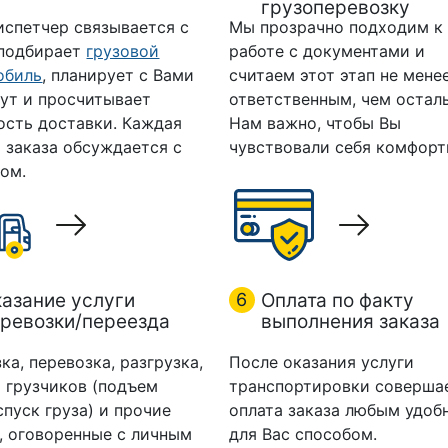
грузоперевозку
испетчер связывается с
Мы прозрачно подходим к
 подбирает
грузовой
работе с документами и
обиль
, планирует с Вами
считаем этот этап не мене
ут и просчитывает
ответственным, чем остал
ость доставки. Каждая
Нам важно, чтобы Вы
 заказа обсуждается с
чувствовали себя комфорт
ом.
азание услуги
6
Оплата по факту
ревозки/переезда
выполнения заказа
ка, перевозка, разгрузка,
После оказания услуги
 грузчиков (подъем
транспортировки соверша
спуск груза) и прочие
оплата заказа любым удоб
, оговоренные с личным
для Вас способом.