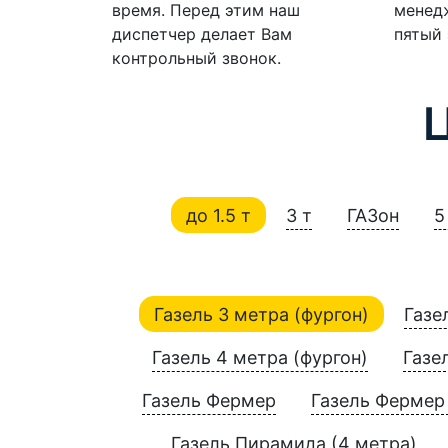
время. Перед этим наш
менедж
диспетчер делает Вам
пятый 
контрольный звонок.
до 1.5 т
3 т
ГАЗон
5
Газель 3 метра (фургон)
Газе
Газель 4 метра (фургон)
Газе
Газель Фермер
Газель Фермер 
Газель Пирамида (4 метра)