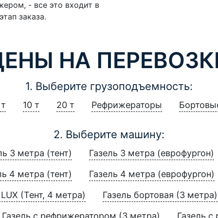
ером, - все это входит в
этап заказа.
ЦЕНЫ НА ПЕРЕВОЗК
1. Выберите грузоподъемность:
 т
10 т
20 т
Рефрижераторы
Бортовы
2. Выберите машину:
ль 3 метра (тент)
Газель 3 метра (еврофургон)
ль 4 метра (тент)
Газель 4 метра (еврофургон)
LUX (Тент, 4 метра)
Газель бортовая (3 метра)
Газель с рефрижератором (3 метра)
Газель с